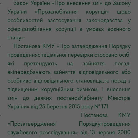
Закон України «Про внесення змін до Закону
·
України «Прозапобігання корупції» щодо
особливостей застосування законодавства у
сферізапобігання корупції в умовах воєнного
стану»
Постанова КМУ «Про затвердження Порядку
·
проведенняспеціальної перевірки стосовно осіб,
які претендують на зайняття посад,
якіпередбачають зайняття відповідального або
особливо відповідального становища,та посад з
підвищеним корупційним ризиком, і внесення
змін до деяких постановКабінету Міністрів
України» від 25 березня 2015 року № 171
Постанова КМУ
·
«
Прозатвердження
Порядкупроведення
службового розслідування» від 13 червня 2000