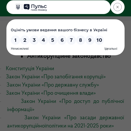
ДЕРЖЕКОІНСПЕКЦІЯ
у Вінницькій області
Запобігання корупції
Дата: 30.06.2021
Антикорупційне законодавство
●
Конституція України
·
Закон України «Про запобігання корупції»
·
Закон України
«
Про державну службу»
·
Закон України «Про очищення влади»
·
Закон України «Про доступ до публічної
·
інформації»
Закон України «Про засади державної
·
антикорупційноїполітики на 2021-2025 роки»