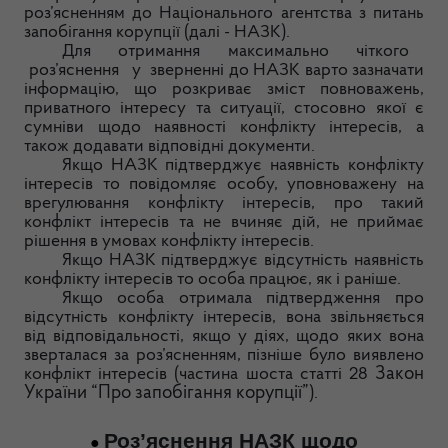
роз’ясненням до Національного агентства з питань
запобігання корупції (далі - НАЗК).
Для отримання максимально чіткого
роз’яснення у зверненні до
НАЗК
варто зазначати
інформацію, що розкриває зміст повноважень,
приватного інтересу та ситуації, стосовно якої є
сумніви щодо наявності конфлікту інтересів, а
також додавати відповідні документи.
Якщо НАЗК підтверджує наявність конфлікту
інтересів то повідомляє особу, уповноважену на
врегулювання конфлікту інтересів, про такий
конфлікт інтересів та не вчиняє дій, не приймає
рішення в умовах конфлікту інтересів.
Якщо НАЗК підтверджує відсутність наявність
конфлікту інтересів то особа працює, як і раніше.
Якщо особа отримала підтвердження про
відсутність конфлікту інтересів, вона звільняється
від відповідальності, якщо у діях, щодо яких вона
зверталася за роз’ясненням, пізніше було виявлено
конфлікт інтересів (частина шоста статті 28
Закон
України “Про запобігання корупції”
).
Роз’яснення НАЗК щодо
●