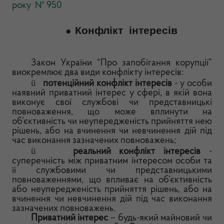
року № 950
Конфлікт інтересів
●
Закон України “Про запобігання корупції”
виокремлює два види конфлікту інтересів:
ü
потенційний конфлікт інтересів
- у особи
наявний приватний інтерес у сфері, в якій вона
виконує свої службові чи представницькі
повноваження, що може вплинути на
об’єктивність чи неупередженість прийняття нею
рішень, або на вчинення чи невчинення дій під
час виконання зазначених повноважень;
ü
реальний конфлікт інтересів
-
суперечність між приватним інтересом особи та
її службовими чи представницькими
повноваженнями, що впливає на об’єктивність
або неупередженість прийняття рішень, або на
вчинення чи невчинення дій під час виконання
зазначених повноважень.
Приватний інтерес
– будь-який майновий чи