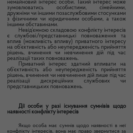
немайновий інтерес особи. Такий інтерес може
зумовлюватись особистими, сімейними,
дружніми чи іншими позаслужбовими стосунками
з фізичними чи юридичними особами, а також
іншими обставинами.
Невід’ємною складовою конфлікту інтересів
є службові/представницькі повноваження та
вплив (можливість впливу) приватного інтересу
на об’єктивність або неупередженість прийняття
рішень, вчинення чи невчинення дій під час
реалізації таких повноважень.
Приватний інтерес здатний впливати на
об’єктивність або неупередженість прийняття
рішень, вчинення чи невчинення дій лише під час
реалізації дискреційних службових чи
представницьких повноважень.
Дії особи у разі існування сумнівів щодо
наявності конфлікту інтересів
Якщо особа має сумнів щодо наявності в неї
конфлікту інтересів, вона має право звернутися за