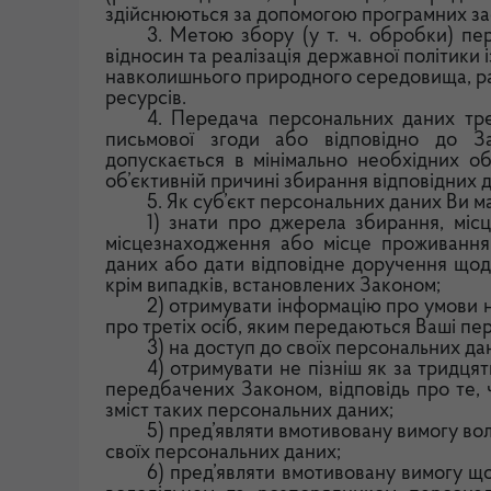
здійснюються за допомогою програмних зас
3. Метою збору (у т. ч. обробки) пе
відносин та реалізація державної політики
навколишнього природного середовища, ра
ресурсів.
4. Передача персональних даних тр
письмової згоди або відповідно до З
допускається в мінімально необхідних об
об’єктивній причині збирання відповідних 
5. Як суб’єкт персональних даних Ви м
1) знати про джерела збирання, міс
місцезнаходження або місце проживання
даних або дати відповідне доручення щод
крім випадків, встановлених Законом;
2) отримувати інформацію про умови 
про третіх осіб, яким передаються Ваші пер
3) на доступ до своїх персональних да
4) отримувати не пізніш як за тридцят
передбачених Законом, відповідь про те, 
зміст таких персональних даних;
5) пред’являти вмотивовану вимогу в
своїх персональних даних;
6) пред’являти вмотивовану вимогу щ