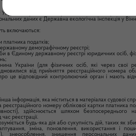
ну України «Про захист персональних даних» (далі – За
ональних даних є Державна екологічна інспекція у Він
уть включаються:
и платника податків;
державному демографічному реєстрі;
би в Єдиному державному реєстрі юридичних осіб, фі
нь;
ина України (для фізичних осіб, які через свої рел
дмовилися від прийняття реєстраційного номера обл
про це відповідний контролюючий орган і мають відм
нша інформація, яка міститься в матеріалах судової спр
та реєстраційного номеру облікової картки платника по
вності), здійснюється шляхом безпосереднього н
 час реєстрації.
міється будь-яка дія або сукупність дій, таких як зб
даптування, зміна, поновлення, використання і пош
ча), знеособлення, знищення персональних дан