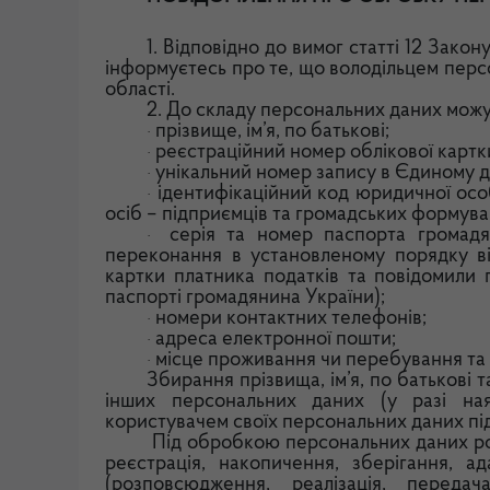
1. Відповідно до вимог статті 12 Зако
інформуєтесь про те, що володільцем перс
області.
2. До складу персональних даних мож
прізвище, ім’я, по батькові;
·
реєстраційний номер облікової картк
·
унікальний номер запису в Єдиному 
·
ідентифікаційний код юридичної осо
·
осіб – підприємців та громадських формува
серія та номер паспорта громадян
·
переконання в установленому порядку ві
картки платника податків та повідомили 
паспорті громадянина України);
номери контактних телефонів;
·
адреса електронної пошти;
·
місце проживання чи перебування та і
·
Збирання прізвища, ім’я, по батькові 
інших персональних даних (у разі ная
користувачем своїх персональних даних під
Під обробкою персональних даних розу
реєстрація, накопичення, зберігання, а
(розповсюдження, реалізація, переда