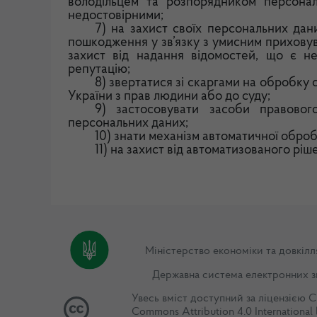
володільцем та розпорядником персона
недостовірними;
7) на захист своїх персональних дан
пошкодження у зв’язку з умисним приховув
захист від надання відомостей, що є не
репутацію;
8) звертатися зі скаргами на обробку
України з прав людини або до суду;
9) застосовувати засоби правовог
персональних даних;
10) знати механізм автоматичної обро
11) на захист від автоматизованого ріш
Міністерство економіки та довкілл
Державна система електронних з
Увесь вміст доступний за ліцензією
C
Commons Attribution 4.0 International 