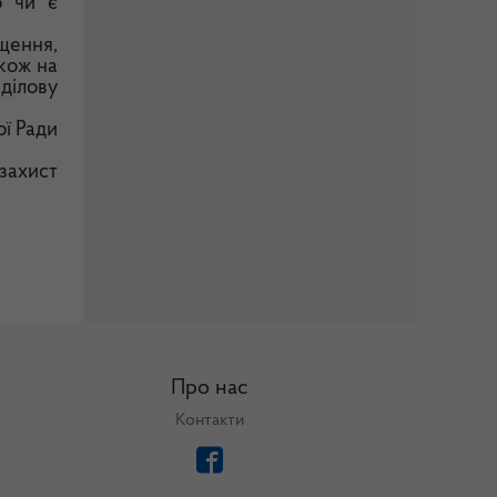
о чи є
щення,
кож на
ділову
ої Ради
захист
Про нас
Контакти