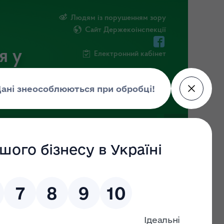
Людям із порушенням зору
Сайт Держекоінспекції
я у
Електронний кабінет
НОВИНИ
ПОВІДОМИТИ ПРО КОРУПЦІЮ