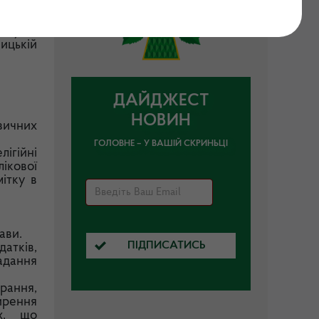
кон) Ви
ницькій
ДАЙДЖЕСТ
НОВИН
зичних
ГОЛОВНЕ – У ВАШІЙ СКРИНЬЦІ
ігійні
ікової
ітку в
ави.
ПІДПИСАТИСЬ
датків,
адання
ирання,
ирення
их, що