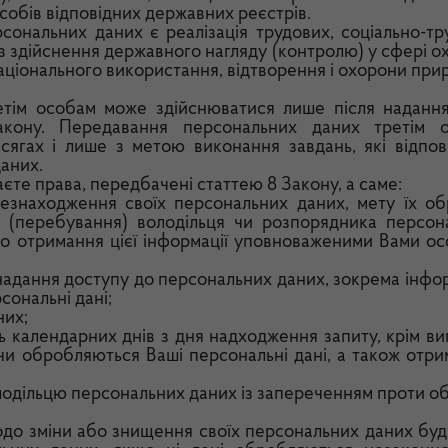
обів відповідних державних реєстрів.
рсональних даних є реалізація трудових, соціально-тр
 із здійснення державного нагляду (контролю) у сфері 
ціонального використання, відтворення і охорони при
етім особам може здійснюватися лише після наданн
акону. Передавання персональних даних третім 
сягах і лише з метою виконання завдань, які відпов
даних.
аєте права, передбачені статтею 8 Закону, а саме:
цезнаходження своїх персональних даних, мету їх об
 (перебування) володільця чи розпорядника персон
о отримання цієї інформації уповноваженими Вами ос
надання доступу до персональних даних, зокрема інфо
сональні дані;
них;
ь календарних днів з дня надходження запиту, крім ви
чи обробляються Ваші персональні дані, а також отри
олодільцю персональних даних із запереченням проти о
одо зміни або знищення своїх персональних даних буд