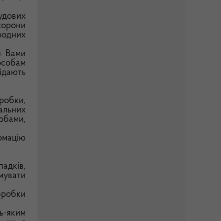
удових
охорони
родних
я Вами
особам
ідають
робки,
альних
обами,
рмацію
падків,
мувати
бробки
ь-яким