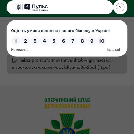
ДЕРЖЕКОІНСПЕКЦІЯ
у Вінницькій області
Громадські інспектори
Дата: 26.06.2021
nakaz-pro-rozformuvannya-shtabiv-gromadskix-
inspektoriv-z-oxoroni-dovkillya-no86-2pdf (1).pdf