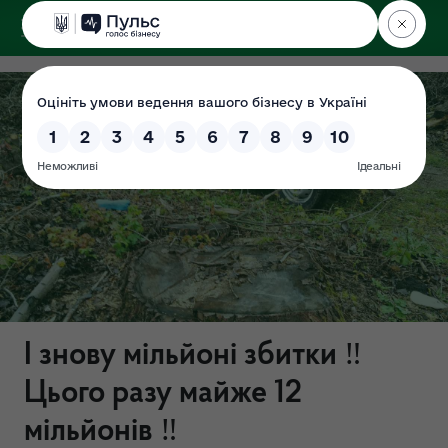
ДЕРЖЕКОІНСПЕКЦІЯ
у Вінницькій області
І знову мільйоні збитки ‼️
Цього разу майже 12
мільйонів ‼️