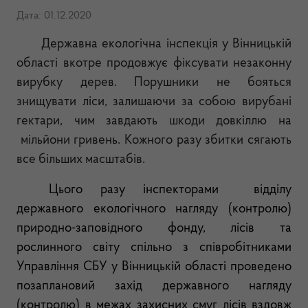
Дата: 01.12.2020
Державна екологічна інспекція у Вінницькій
області вкотре продовжує фіксувати незаконну
вирубку дерев. Порушники не бояться
знищувати ліси, залишаючи за собою вирубані
гектари
,
чим завдають шкоди довкіллю на
мільйони гривень. Кожного разу збитки сягають
все більших масштабів.
Цього разу інспекторами відділу
державного екологічного нагляду (контролю)
природно-заповідного фонду, лісів та
рослинного світу спільно з співробітниками
Управління СБУ у Вінницькій області проведено
позаплановий
захід державного нагляду
(контролю) в межах
захисних смуг лісів вздовж